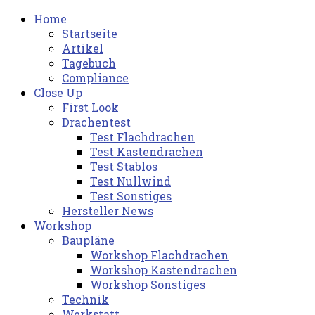
Home
Startseite
Artikel
Tagebuch
Compliance
Close Up
First Look
Drachentest
Test Flachdrachen
Test Kastendrachen
Test Stablos
Test Nullwind
Test Sonstiges
Hersteller News
Workshop
Baupläne
Workshop Flachdrachen
Workshop Kastendrachen
Workshop Sonstiges
Technik
Werkstatt