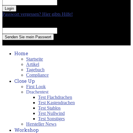
your password
Passwort vergessen? Hier gibts Hilfe!
Passwort Erneuerung
Recover your password
your email
A password will be e-mailed to you.
Home
Startseite
Artikel
Tagebuch
Compliance
Close Up
First Look
Drachentest
Test Flachdrachen
Test Kastendrachen
Test Stablos
Test Nullwind
Test Sonstiges
Hersteller News
Workshop