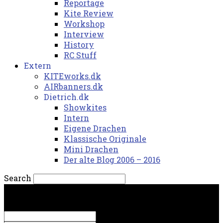
Reportage
Kite Review
Workshop
Interview
History
RC Stuff
Extern
KITEworks.dk
AIRbanners.dk
Dietrich.dk
Showkites
Intern
Eigene Drachen
Klassische Originale
Mini Drachen
Der alte Blog 2006 – 2016
Search
fredag, 7. august 2026.
Sign in
Welcome! Log into your account
your username