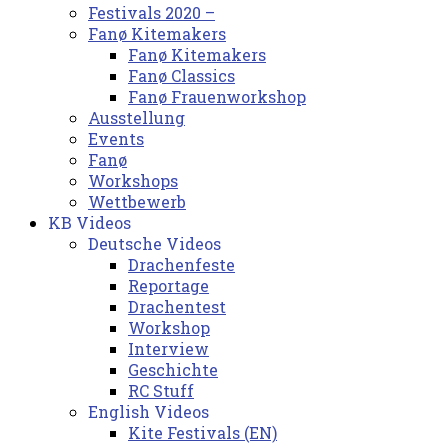
Festivals 2020 –
Fanø Kitemakers
Fanø Kitemakers
Fanø Classics
Fanø Frauenworkshop
Ausstellung
Events
Fanø
Workshops
Wettbewerb
KB Videos
Deutsche Videos
Drachenfeste
Reportage
Drachentest
Workshop
Interview
Geschichte
RC Stuff
English Videos
Kite Festivals (EN)