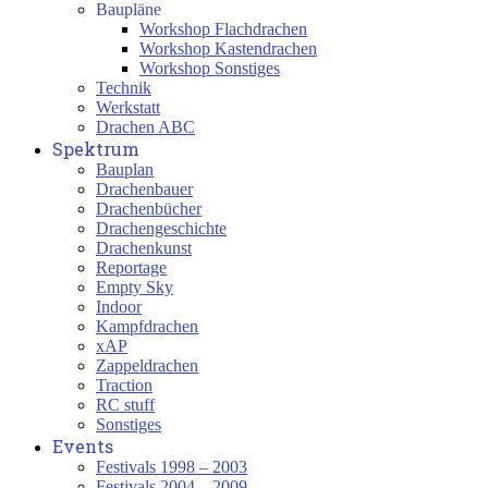
Baupläne
Workshop Flachdrachen
Workshop Kastendrachen
Workshop Sonstiges
Technik
Werkstatt
Drachen ABC
Spektrum
Bauplan
Drachenbauer
Drachenbücher
Drachengeschichte
Drachenkunst
Reportage
Empty Sky
Indoor
Kampfdrachen
xAP
Zappeldrachen
Traction
RC stuff
Sonstiges
Events
Festivals 1998 – 2003
Festivals 2004 – 2009