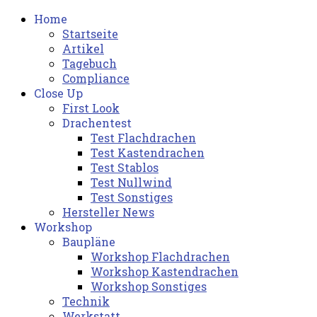
Home
Startseite
Artikel
Tagebuch
Compliance
Close Up
First Look
Drachentest
Test Flachdrachen
Test Kastendrachen
Test Stablos
Test Nullwind
Test Sonstiges
Hersteller News
Workshop
Baupläne
Workshop Flachdrachen
Workshop Kastendrachen
Workshop Sonstiges
Technik
Werkstatt