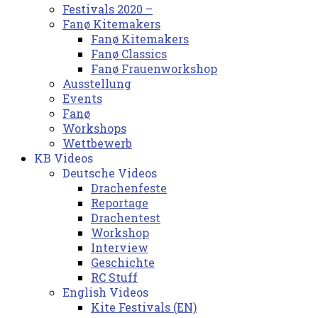
Festivals 2020 –
Fanø Kitemakers
Fanø Kitemakers
Fanø Classics
Fanø Frauenworkshop
Ausstellung
Events
Fanø
Workshops
Wettbewerb
KB Videos
Deutsche Videos
Drachenfeste
Reportage
Drachentest
Workshop
Interview
Geschichte
RC Stuff
English Videos
Kite Festivals (EN)