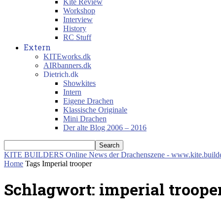
Kite Review
Workshop
Interview
History
RC Stuff
Extern
KITEworks.dk
AIRbanners.dk
Dietrich.dk
Showkites
Intern
Eigene Drachen
Klassische Originale
Mini Drachen
Der alte Blog 2006 – 2016
KITE BUILDERS
Online News der Drachenszene - www.kite.build
Home
Tags
Imperial trooper
Schlagwort: imperial troope