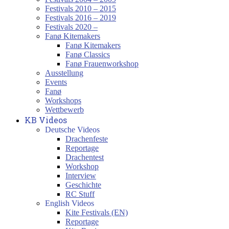
Festivals 2010 – 2015
Festivals 2016 – 2019
Festivals 2020 –
Fanø Kitemakers
Fanø Kitemakers
Fanø Classics
Fanø Frauenworkshop
Ausstellung
Events
Fanø
Workshops
Wettbewerb
KB Videos
Deutsche Videos
Drachenfeste
Reportage
Drachentest
Workshop
Interview
Geschichte
RC Stuff
English Videos
Kite Festivals (EN)
Reportage