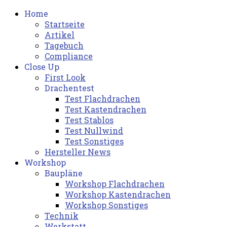
Home
Startseite
Artikel
Tagebuch
Compliance
Close Up
First Look
Drachentest
Test Flachdrachen
Test Kastendrachen
Test Stablos
Test Nullwind
Test Sonstiges
Hersteller News
Workshop
Baupläne
Workshop Flachdrachen
Workshop Kastendrachen
Workshop Sonstiges
Technik
Werkstatt