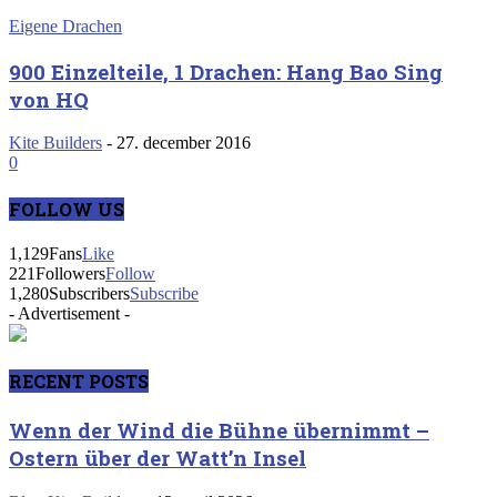
Eigene Drachen
900 Einzelteile, 1 Drachen: Hang Bao Sing
von HQ
Kite Builders
-
27. december 2016
0
FOLLOW US
1,129
Fans
Like
221
Followers
Follow
1,280
Subscribers
Subscribe
- Advertisement -
RECENT POSTS
Wenn der Wind die Bühne übernimmt –
Ostern über der Watt’n Insel