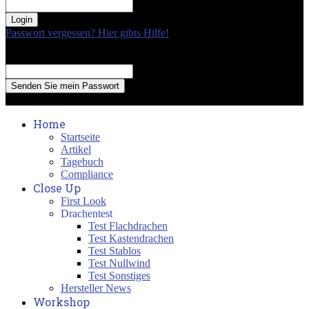
your password
Passwort vergessen? Hier gibts Hilfe!
Passwort Erneuerung
Recover your password
your email
A password will be e-mailed to you.
Home
Startseite
Artikel
Tagebuch
Compliance
Close Up
First Look
Drachentest
Test Flachdrachen
Test Kastendrachen
Test Stablos
Test Nullwind
Test Sonstiges
Hersteller News
Workshop