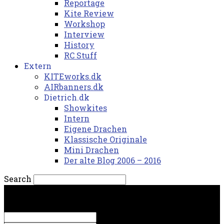
Reportage
Kite Review
Workshop
Interview
History
RC Stuff
Extern
KITEworks.dk
AIRbanners.dk
Dietrich.dk
Showkites
Intern
Eigene Drachen
Klassische Originale
Mini Drachen
Der alte Blog 2006 – 2016
Search
mandag, 10. august 2026.
Sign in
Welcome! Log into your account
your username