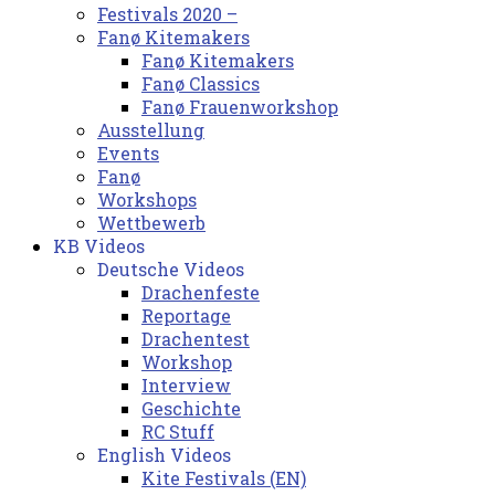
Festivals 2020 –
Fanø Kitemakers
Fanø Kitemakers
Fanø Classics
Fanø Frauenworkshop
Ausstellung
Events
Fanø
Workshops
Wettbewerb
KB Videos
Deutsche Videos
Drachenfeste
Reportage
Drachentest
Workshop
Interview
Geschichte
RC Stuff
English Videos
Kite Festivals (EN)