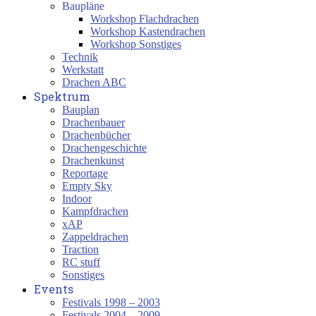
Baupläne
Workshop Flachdrachen
Workshop Kastendrachen
Workshop Sonstiges
Technik
Werkstatt
Drachen ABC
Spektrum
Bauplan
Drachenbauer
Drachenbücher
Drachengeschichte
Drachenkunst
Reportage
Empty Sky
Indoor
Kampfdrachen
xAP
Zappeldrachen
Traction
RC stuff
Sonstiges
Events
Festivals 1998 – 2003
Festivals 2004 – 2009