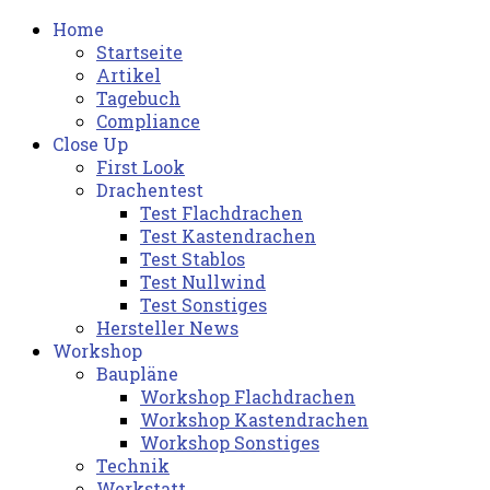
Home
Startseite
Artikel
Tagebuch
Compliance
Close Up
First Look
Drachentest
Test Flachdrachen
Test Kastendrachen
Test Stablos
Test Nullwind
Test Sonstiges
Hersteller News
Workshop
Baupläne
Workshop Flachdrachen
Workshop Kastendrachen
Workshop Sonstiges
Technik
Werkstatt