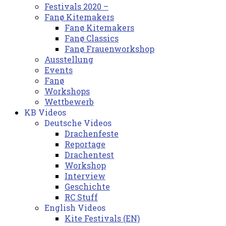
Festivals 2020 –
Fanø Kitemakers
Fanø Kitemakers
Fanø Classics
Fanø Frauenworkshop
Ausstellung
Events
Fanø
Workshops
Wettbewerb
KB Videos
Deutsche Videos
Drachenfeste
Reportage
Drachentest
Workshop
Interview
Geschichte
RC Stuff
English Videos
Kite Festivals (EN)