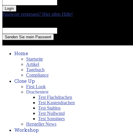
your password
Passwort vergessen? Hier gibts Hilfe!
Passwort Erneuerung
Recover your password
your email
A password will be e-mailed to you.
Home
Startseite
Artikel
Tagebuch
Compliance
Close Up
First Look
Drachentest
Test Flachdrachen
Test Kastendrachen
Test Stablos
Test Nullwind
Test Sonstiges
Hersteller News
Workshop