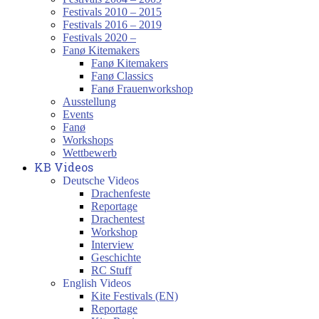
Festivals 2010 – 2015
Festivals 2016 – 2019
Festivals 2020 –
Fanø Kitemakers
Fanø Kitemakers
Fanø Classics
Fanø Frauenworkshop
Ausstellung
Events
Fanø
Workshops
Wettbewerb
KB Videos
Deutsche Videos
Drachenfeste
Reportage
Drachentest
Workshop
Interview
Geschichte
RC Stuff
English Videos
Kite Festivals (EN)
Reportage