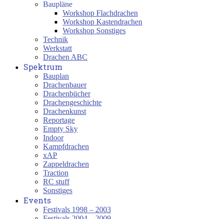
Baupläne
Workshop Flachdrachen
Workshop Kastendrachen
Workshop Sonstiges
Technik
Werkstatt
Drachen ABC
Spektrum
Bauplan
Drachenbauer
Drachenbücher
Drachengeschichte
Drachenkunst
Reportage
Empty Sky
Indoor
Kampfdrachen
xAP
Zappeldrachen
Traction
RC stuff
Sonstiges
Events
Festivals 1998 – 2003
Festivals 2004 – 2009