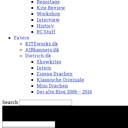
Reportage
Kite Review
Workshop
Interview
History
RC Stuff
Extern
KITEworks.dk
AIRbanners.dk
Dietrich.dk
Showkites
Intern
Eigene Drachen
Klassische Originale
Mini Drachen
Der alte Blog 2006 – 2016
Search
fredag, 7. august 2026.
Sign in
Welcome! Log into your account
your username