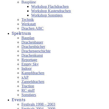
Baupläne
Workshop Flachdrachen
Workshop Kastendrachen
Workshop Sonstiges
Technik
Werkstatt
Drachen ABC
Spektrum
Bauplan
Drachenbauer
Drachenbücher
Drachengeschichte
Drachenkunst
Reportage
Empty Sky
Indoor
Kampfdrachen
xAP
Zappeldrachen
Traction
RC stuff
Sonstiges
Events
Festivals 1998 – 2003
Festivals 2004 – 2009