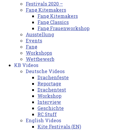
Festivals 2020 –
Fanø Kitemakers
Fanø Kitemakers
Fanø Classics
Fanø Frauenworkshop
Ausstellung
Events
Fanø
Workshops
Wettbewerb
KB Videos
Deutsche Videos
Drachenfeste
Reportage
Drachentest
Workshop
Interview
Geschichte
RC Stuff
English Videos
Kite Festivals (EN)