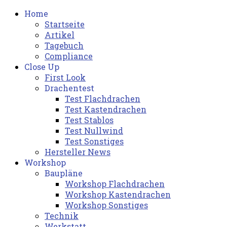
Home
Startseite
Artikel
Tagebuch
Compliance
Close Up
First Look
Drachentest
Test Flachdrachen
Test Kastendrachen
Test Stablos
Test Nullwind
Test Sonstiges
Hersteller News
Workshop
Baupläne
Workshop Flachdrachen
Workshop Kastendrachen
Workshop Sonstiges
Technik
Werkstatt