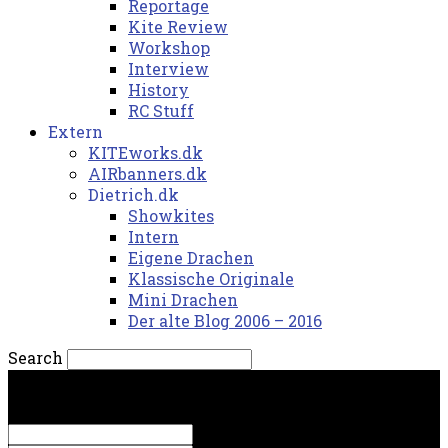
Reportage
Kite Review
Workshop
Interview
History
RC Stuff
Extern
KITEworks.dk
AIRbanners.dk
Dietrich.dk
Showkites
Intern
Eigene Drachen
Klassische Originale
Mini Drachen
Der alte Blog 2006 – 2016
Search
lørdag, 8. august 2026.
Sign in
Welcome! Log into your account
your username