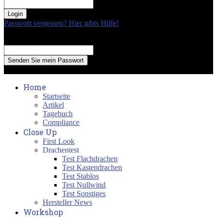
your password
Passwort vergessen? Hier gibts Hilfe!
Passwort Erneuerung
Recover your password
your email
A password will be e-mailed to you.
Home
Startseite
Artikel
Tagebuch
Compliance
Close Up
First Look
Drachentest
Test Flachdrachen
Test Kastendrachen
Test Stablos
Test Nullwind
Test Sonstiges
Hersteller News
Workshop