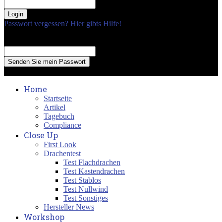
your password
Passwort vergessen? Hier gibts Hilfe!
Passwort Erneuerung
Recover your password
your email
A password will be e-mailed to you.
Home
Startseite
Artikel
Tagebuch
Compliance
Close Up
First Look
Drachentest
Test Flachdrachen
Test Kastendrachen
Test Stablos
Test Nullwind
Test Sonstiges
Hersteller News
Workshop