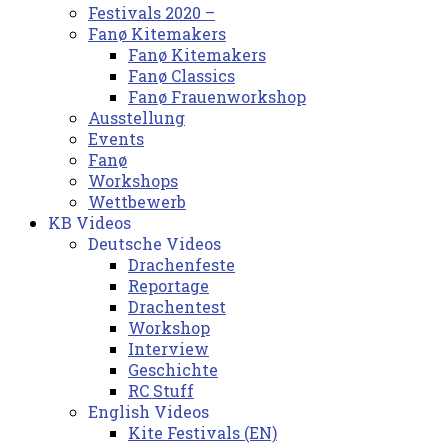
Festivals 2020 –
Fanø Kitemakers
Fanø Kitemakers
Fanø Classics
Fanø Frauenworkshop
Ausstellung
Events
Fanø
Workshops
Wettbewerb
KB Videos
Deutsche Videos
Drachenfeste
Reportage
Drachentest
Workshop
Interview
Geschichte
RC Stuff
English Videos
Kite Festivals (EN)