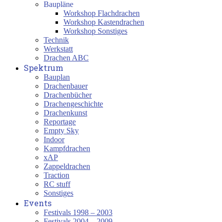
Baupläne
Workshop Flachdrachen
Workshop Kastendrachen
Workshop Sonstiges
Technik
Werkstatt
Drachen ABC
Spektrum
Bauplan
Drachenbauer
Drachenbücher
Drachengeschichte
Drachenkunst
Reportage
Empty Sky
Indoor
Kampfdrachen
xAP
Zappeldrachen
Traction
RC stuff
Sonstiges
Events
Festivals 1998 – 2003
Festivals 2004 – 2009