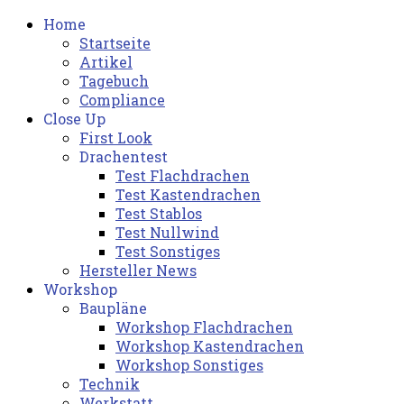
Home
Startseite
Artikel
Tagebuch
Compliance
Close Up
First Look
Drachentest
Test Flachdrachen
Test Kastendrachen
Test Stablos
Test Nullwind
Test Sonstiges
Hersteller News
Workshop
Baupläne
Workshop Flachdrachen
Workshop Kastendrachen
Workshop Sonstiges
Technik
Werkstatt