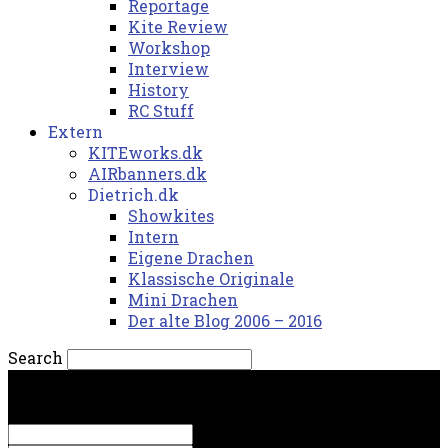
Reportage
Kite Review
Workshop
Interview
History
RC Stuff
Extern
KITEworks.dk
AIRbanners.dk
Dietrich.dk
Showkites
Intern
Eigene Drachen
Klassische Originale
Mini Drachen
Der alte Blog 2006 – 2016
Search
torsdag, 6. august 2026.
Sign in
Welcome! Log into your account
your username