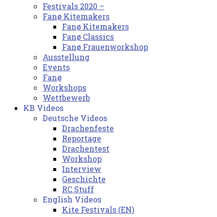
Festivals 2020 –
Fanø Kitemakers
Fanø Kitemakers
Fanø Classics
Fanø Frauenworkshop
Ausstellung
Events
Fanø
Workshops
Wettbewerb
KB Videos
Deutsche Videos
Drachenfeste
Reportage
Drachentest
Workshop
Interview
Geschichte
RC Stuff
English Videos
Kite Festivals (EN)