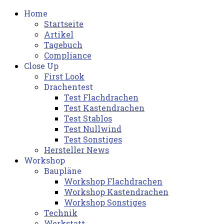
Home
Startseite
Artikel
Tagebuch
Compliance
Close Up
First Look
Drachentest
Test Flachdrachen
Test Kastendrachen
Test Stablos
Test Nullwind
Test Sonstiges
Hersteller News
Workshop
Baupläne
Workshop Flachdrachen
Workshop Kastendrachen
Workshop Sonstiges
Technik
Werkstatt