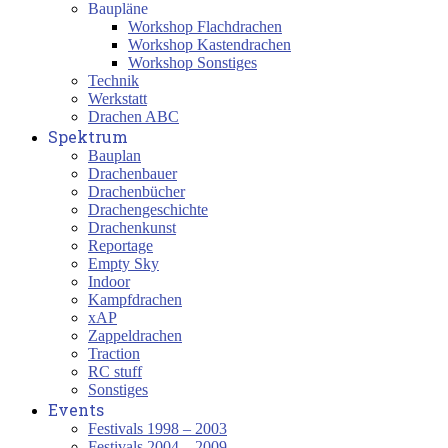
Baupläne
Workshop Flachdrachen
Workshop Kastendrachen
Workshop Sonstiges
Technik
Werkstatt
Drachen ABC
Spektrum
Bauplan
Drachenbauer
Drachenbücher
Drachengeschichte
Drachenkunst
Reportage
Empty Sky
Indoor
Kampfdrachen
xAP
Zappeldrachen
Traction
RC stuff
Sonstiges
Events
Festivals 1998 – 2003
Festivals 2004 – 2009