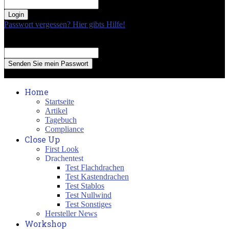
your password
Passwort vergessen? Hier gibts Hilfe!
Passwort Erneuerung
Recover your password
your email
A password will be e-mailed to you.
Home
Startseite
Artikel
Tagebuch
Compliance
Close Up
First Look
Drachentest
Test Flachdrachen
Test Kastendrachen
Test Stablos
Test Nullwind
Test Sonstiges
Hersteller News
Workshop