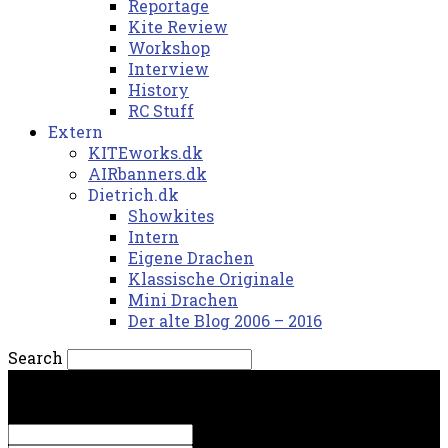
Reportage
Kite Review
Workshop
Interview
History
RC Stuff
Extern
KITEworks.dk
AIRbanners.dk
Dietrich.dk
Showkites
Intern
Eigene Drachen
Klassische Originale
Mini Drachen
Der alte Blog 2006 – 2016
Search
fredag, 7. august 2026.
Sign in
Welcome! Log into your account
your username