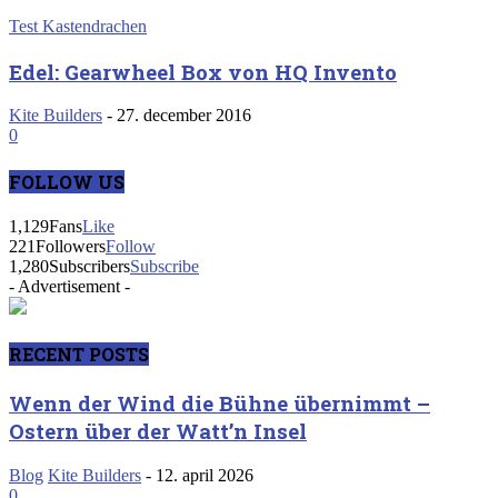
Test Kastendrachen
Edel: Gearwheel Box von HQ Invento
Kite Builders
-
27. december 2016
0
FOLLOW US
1,129
Fans
Like
221
Followers
Follow
1,280
Subscribers
Subscribe
- Advertisement -
RECENT POSTS
Wenn der Wind die Bühne übernimmt –
Ostern über der Watt’n Insel
Blog
Kite Builders
-
12. april 2026
0