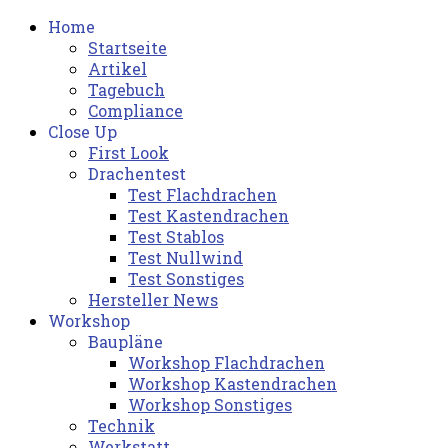
Home
Startseite
Artikel
Tagebuch
Compliance
Close Up
First Look
Drachentest
Test Flachdrachen
Test Kastendrachen
Test Stablos
Test Nullwind
Test Sonstiges
Hersteller News
Workshop
Baupläne
Workshop Flachdrachen
Workshop Kastendrachen
Workshop Sonstiges
Technik
Werkstatt