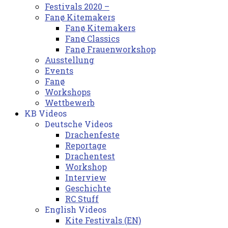
Festivals 2020 –
Fanø Kitemakers
Fanø Kitemakers
Fanø Classics
Fanø Frauenworkshop
Ausstellung
Events
Fanø
Workshops
Wettbewerb
KB Videos
Deutsche Videos
Drachenfeste
Reportage
Drachentest
Workshop
Interview
Geschichte
RC Stuff
English Videos
Kite Festivals (EN)