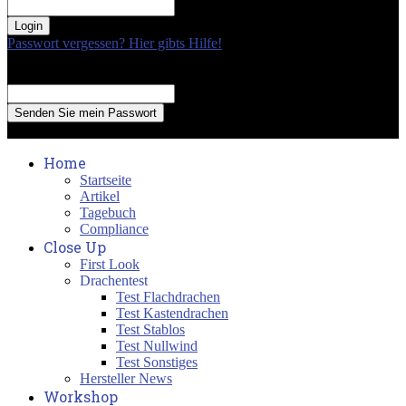
your password
Passwort vergessen? Hier gibts Hilfe!
Passwort Erneuerung
Recover your password
your email
A password will be e-mailed to you.
Home
Startseite
Artikel
Tagebuch
Compliance
Close Up
First Look
Drachentest
Test Flachdrachen
Test Kastendrachen
Test Stablos
Test Nullwind
Test Sonstiges
Hersteller News
Workshop