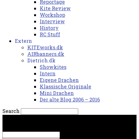
Reportage
Kite Review
Workshop
Interview
History
RC Stuff
Extern
KITEworks.dk
AIRbanners.dk
Dietrich.dk
Showkites
Intern
Eigene Drachen
Klassische Originale
Mini Drachen
Der alte Blog 2006 – 2016
Search
lørdag, 8. august 2026.
Sign in
Welcome! Log into your account
your username