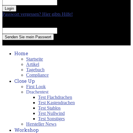
your password
Passwort vergessen? Hier gibts Hilfe!
Passwort Erneuerung
Recover your password
your email
A password will be e-mailed to you.
Home
Startseite
Artikel
Tagebuch
Compliance
Close Up
First Look
Drachentest
Test Flachdrachen
Test Kastendrachen
Test Stablos
Test Nullwind
Test Sonstiges
Hersteller News
Workshop