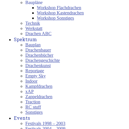
Baupläne
Workshop Flachdrachen
Workshop Kastendrachen
Workshop Sonstiges
Technik
Werkstatt
Drachen ABC
Spektrum
Bauplan
Drachenbauer
Drachenbücher
Drachengeschichte
Drachenkunst
Reportage
Empty Sky
Indoor
Kampfdrachen
xAP
Zappeldrachen
Traction
RC stuff
Sonstiges
Events
Festivals 1998 – 2003
Festivals 2004 – 2009