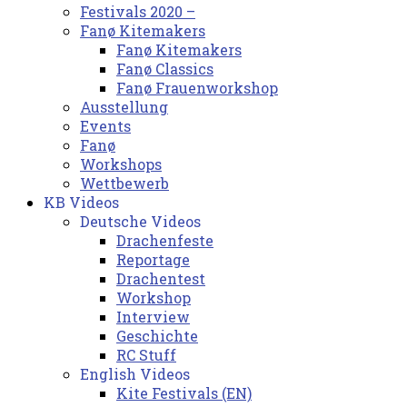
Festivals 2020 –
Fanø Kitemakers
Fanø Kitemakers
Fanø Classics
Fanø Frauenworkshop
Ausstellung
Events
Fanø
Workshops
Wettbewerb
KB Videos
Deutsche Videos
Drachenfeste
Reportage
Drachentest
Workshop
Interview
Geschichte
RC Stuff
English Videos
Kite Festivals (EN)