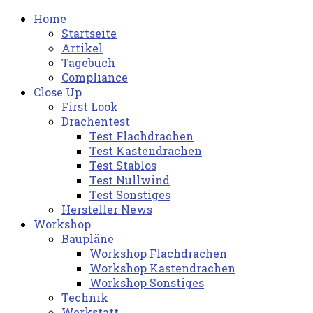
Home
Startseite
Artikel
Tagebuch
Compliance
Close Up
First Look
Drachentest
Test Flachdrachen
Test Kastendrachen
Test Stablos
Test Nullwind
Test Sonstiges
Hersteller News
Workshop
Baupläne
Workshop Flachdrachen
Workshop Kastendrachen
Workshop Sonstiges
Technik
Werkstatt