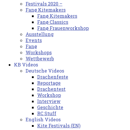
Festivals 2020 –
Fanø Kitemakers
Fanø Kitemakers
Fanø Classics
Fanø Frauenworkshop
Ausstellung
Events
Fanø
Workshops
Wettbewerb
KB Videos
Deutsche Videos
Drachenfeste
Reportage
Drachentest
Workshop
Interview
Geschichte
RC Stuff
English Videos
Kite Festivals (EN)