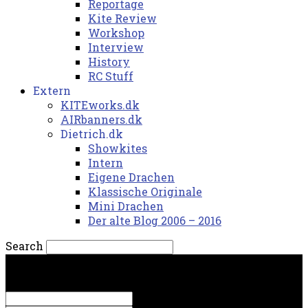
Reportage
Kite Review
Workshop
Interview
History
RC Stuff
Extern
KITEworks.dk
AIRbanners.dk
Dietrich.dk
Showkites
Intern
Eigene Drachen
Klassische Originale
Mini Drachen
Der alte Blog 2006 – 2016
Search
mandag, 10. august 2026.
Sign in
Welcome! Log into your account
your username