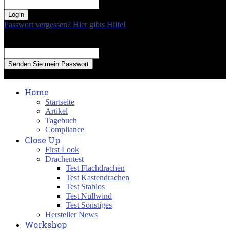
your password
Passwort vergessen? Hier gibts Hilfe!
Passwort Erneuerung
Recover your password
your email
A password will be e-mailed to you.
Home
Startseite
Artikel
Tagebuch
Compliance
Close Up
First Look
Drachentest
Test Flachdrachen
Test Kastendrachen
Test Stablos
Test Nullwind
Test Sonstiges
Hersteller News
Workshop