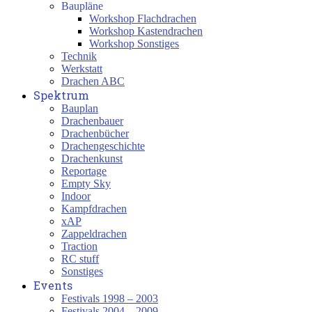
Baupläne
Workshop Flachdrachen
Workshop Kastendrachen
Workshop Sonstiges
Technik
Werkstatt
Drachen ABC
Spektrum
Bauplan
Drachenbauer
Drachenbücher
Drachengeschichte
Drachenkunst
Reportage
Empty Sky
Indoor
Kampfdrachen
xAP
Zappeldrachen
Traction
RC stuff
Sonstiges
Events
Festivals 1998 – 2003
Festivals 2004 – 2009