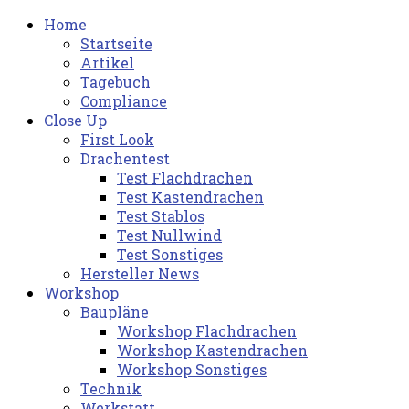
Home
Startseite
Artikel
Tagebuch
Compliance
Close Up
First Look
Drachentest
Test Flachdrachen
Test Kastendrachen
Test Stablos
Test Nullwind
Test Sonstiges
Hersteller News
Workshop
Baupläne
Workshop Flachdrachen
Workshop Kastendrachen
Workshop Sonstiges
Technik
Werkstatt