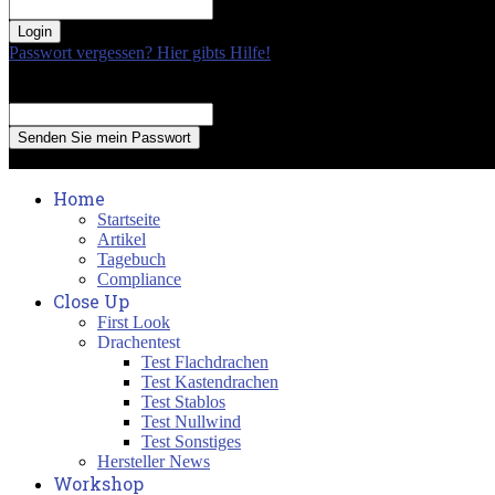
your password
Passwort vergessen? Hier gibts Hilfe!
Passwort Erneuerung
Recover your password
your email
A password will be e-mailed to you.
Home
Startseite
Artikel
Tagebuch
Compliance
Close Up
First Look
Drachentest
Test Flachdrachen
Test Kastendrachen
Test Stablos
Test Nullwind
Test Sonstiges
Hersteller News
Workshop