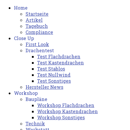
Home
Startseite
Artikel
Tagebuch
Compliance
Close Up
First Look
Drachentest
Test Flachdrachen
Test Kastendrachen
Test Stablos
Test Nullwind
Test Sonstiges
Hersteller News
Workshop
Baupläne
Workshop Flachdrachen
Workshop Kastendrachen
Workshop Sonstiges
Technik
Werkstatt