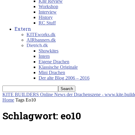
Kite Review
Workshop
Interview
History
RC Stuff
Extern
KITEworks.dk
AIRbanners.dk
Dietrich.dk
Showkites
Intern
Eigene Drachen
Klassische Originale
Mini Drachen
Der alte Blog 2006 – 2016
KITE BUILDERS
Online News der Drachenszene - www.kite.build
Home
Tags
Eo10
Schlagwort: eo10