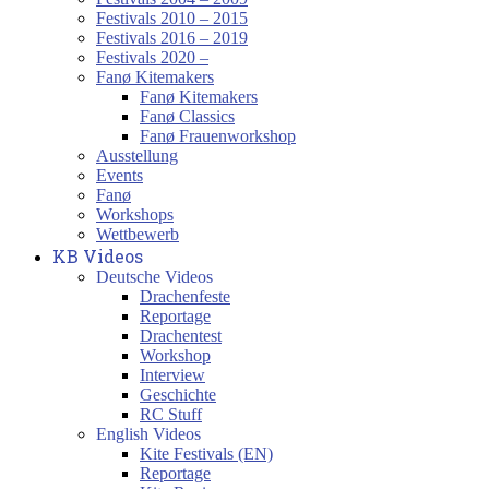
Festivals 2010 – 2015
Festivals 2016 – 2019
Festivals 2020 –
Fanø Kitemakers
Fanø Kitemakers
Fanø Classics
Fanø Frauenworkshop
Ausstellung
Events
Fanø
Workshops
Wettbewerb
KB Videos
Deutsche Videos
Drachenfeste
Reportage
Drachentest
Workshop
Interview
Geschichte
RC Stuff
English Videos
Kite Festivals (EN)
Reportage