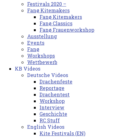
Festivals 2020 –
Fanø Kitemakers
Fanø Kitemakers
Fanø Classics
Fanø Frauenworkshop
Ausstellung
Events
Fanø
Workshops
Wettbewerb
KB Videos
Deutsche Videos
Drachenfeste
Reportage
Drachentest
Workshop
Interview
Geschichte
RC Stuff
English Videos
Kite Festivals (EN)