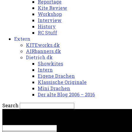
Reportage
Kite Review
Workshop
Interview
History
RC Stuff
Extern
KITEworks.dk
AIRbanners.dk
Dietrich.dk
Showkites
Intern
Eigene Drachen
Klassische Originale
Mini Drachen
Der alte Blog 2006 – 2016
Search
fredag, 7. august 2026.
Sign in
Welcome! Log into your account
your username