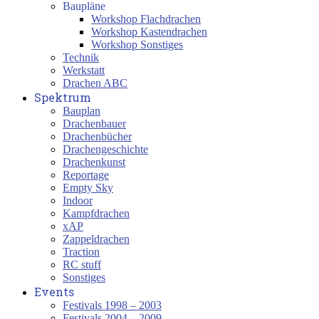
Baupläne
Workshop Flachdrachen
Workshop Kastendrachen
Workshop Sonstiges
Technik
Werkstatt
Drachen ABC
Spektrum
Bauplan
Drachenbauer
Drachenbücher
Drachengeschichte
Drachenkunst
Reportage
Empty Sky
Indoor
Kampfdrachen
xAP
Zappeldrachen
Traction
RC stuff
Sonstiges
Events
Festivals 1998 – 2003
Festivals 2004 – 2009