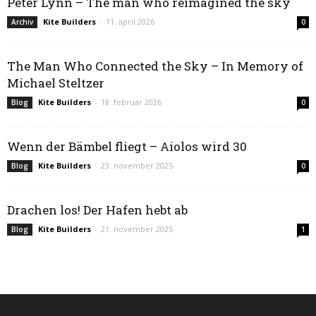
Peter Lynn – The man who reimagined the sky
Kite Builders
-
11. april 2026
Archiv
0
The Man Who Connected the Sky – In Memory of
Michael Steltzer
Kite Builders
-
18. februar 2026
Blog
0
Wenn der Bämbel fliegt – Aiolos wird 30
Kite Builders
-
23. november 2025
Blog
0
Drachen los! Der Hafen hebt ab
Kite Builders
-
21. november 2025
Blog
1