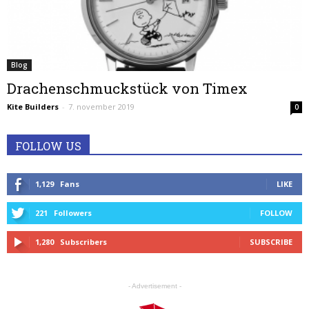
Blog
Drachenschmuckstück von Timex
Kite Builders
-
7. november 2019
0
FOLLOW US
1,129
Fans
LIKE
221
Followers
FOLLOW
1,280
Subscribers
SUBSCRIBE
- Advertisement -