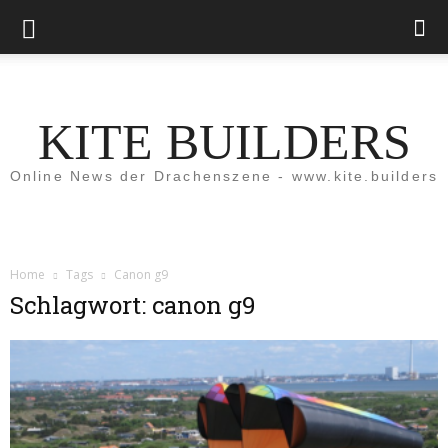
KITE BUILDERS
Online News der Drachenszene - www.kite.builders
Home
Tags
Canon g9
Schlagwort: canon g9