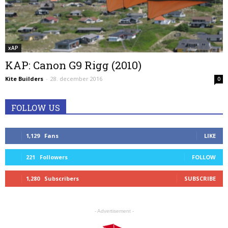
xAP
KAP: Canon G9 Rigg (2010)
Kite Builders
-
28. december 2016
0
FOLLOW US
1,129
Fans
LIKE
221
Followers
FOLLOW
1,280
Subscribers
SUBSCRIBE
- Advertisement -