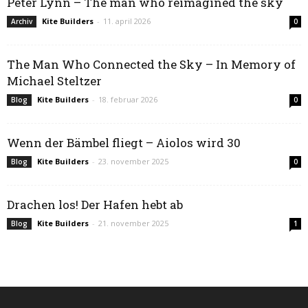
Peter Lynn – The man who reimagined the sky
Kite Builders
-
11. april 2026
Archiv
0
The Man Who Connected the Sky – In Memory of
Michael Steltzer
Kite Builders
-
18. februar 2026
Blog
0
Wenn der Bämbel fliegt – Aiolos wird 30
Kite Builders
-
23. november 2025
Blog
0
Drachen los! Der Hafen hebt ab
Kite Builders
-
21. november 2025
Blog
1