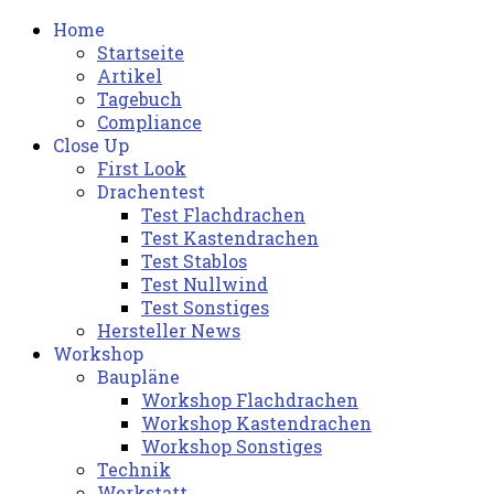
Home
Startseite
Artikel
Tagebuch
Compliance
Close Up
First Look
Drachentest
Test Flachdrachen
Test Kastendrachen
Test Stablos
Test Nullwind
Test Sonstiges
Hersteller News
Workshop
Baupläne
Workshop Flachdrachen
Workshop Kastendrachen
Workshop Sonstiges
Technik
Werkstatt