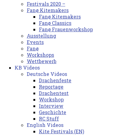
Festivals 2020 –
Fanø Kitemakers
Fanø Kitemakers
Fanø Classics
Fanø Frauenworkshop
Ausstellung
Events
Fanø
Workshops
Wettbewerb
KB Videos
Deutsche Videos
Drachenfeste
Reportage
Drachentest
Workshop
Interview
Geschichte
RC Stuff
English Videos
Kite Festivals (EN)