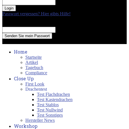
your password
Passwort vergessen? Hier gibts Hilfe!
Passwort Erneuerung
Recover your password
your email
A password will be e-mailed to you.
Home
Startseite
Artikel
Tagebuch
Compliance
Close Up
First Look
Drachentest
Test Flachdrachen
Test Kastendrachen
Test Stablos
Test Nullwind
Test Sonstiges
Hersteller News
Workshop