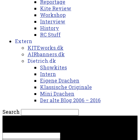
Reportage
Kite Review
Workshop
Interview
History
RC Stuff
Extern
KITEworks.dk
AIRbanners.dk
Dietrich.dk
Showkites
Intern
Eigene Drachen
Klassische Originale
Mini Drachen
Der alte Blog 2006 – 2016
Search
torsdag, 6. august 2026.
Sign in
Welcome! Log into your account
your username