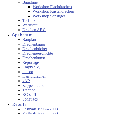
Baupläne
Workshop Flachdrachen
Workshop Kastendrachen
Workshop Sonstiges
Technik
Werkstatt
Drachen ABC
Spektrum
Bauplan
Drachenbauer
Drachenbücher
Drachengeschichte
Drachenkunst
Reportage
Empty Sky
Indoor
Kampfdrachen
xAP
Zappeldrachen
Traction
RC stuff
Sonstiges
Events
Festivals 1998 – 2003
Festivals 2004 – 2009