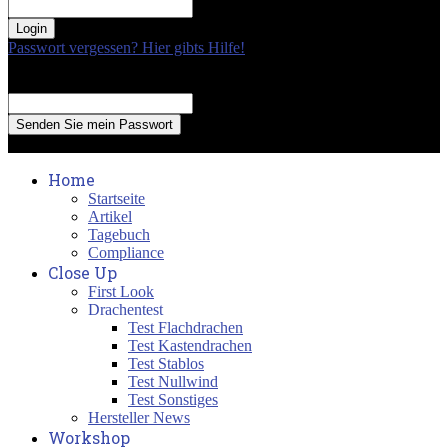
your password
Passwort vergessen? Hier gibts Hilfe!
Passwort Erneuerung
Recover your password
your email
A password will be e-mailed to you.
Home
Startseite
Artikel
Tagebuch
Compliance
Close Up
First Look
Drachentest
Test Flachdrachen
Test Kastendrachen
Test Stablos
Test Nullwind
Test Sonstiges
Hersteller News
Workshop