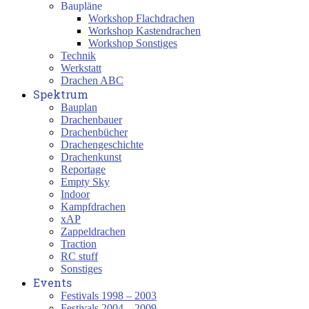
Baupläne
Workshop Flachdrachen
Workshop Kastendrachen
Workshop Sonstiges
Technik
Werkstatt
Drachen ABC
Spektrum
Bauplan
Drachenbauer
Drachenbücher
Drachengeschichte
Drachenkunst
Reportage
Empty Sky
Indoor
Kampfdrachen
xAP
Zappeldrachen
Traction
RC stuff
Sonstiges
Events
Festivals 1998 – 2003
Festivals 2004 – 2009