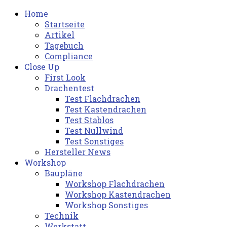
Home
Startseite
Artikel
Tagebuch
Compliance
Close Up
First Look
Drachentest
Test Flachdrachen
Test Kastendrachen
Test Stablos
Test Nullwind
Test Sonstiges
Hersteller News
Workshop
Baupläne
Workshop Flachdrachen
Workshop Kastendrachen
Workshop Sonstiges
Technik
Werkstatt