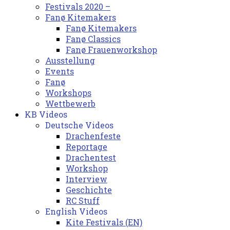
Festivals 2020 –
Fanø Kitemakers
Fanø Kitemakers
Fanø Classics
Fanø Frauenworkshop
Ausstellung
Events
Fanø
Workshops
Wettbewerb
KB Videos
Deutsche Videos
Drachenfeste
Reportage
Drachentest
Workshop
Interview
Geschichte
RC Stuff
English Videos
Kite Festivals (EN)