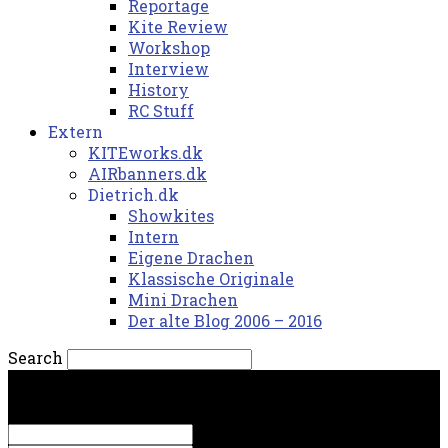
Reportage
Kite Review
Workshop
Interview
History
RC Stuff
Extern
KITEworks.dk
AIRbanners.dk
Dietrich.dk
Showkites
Intern
Eigene Drachen
Klassische Originale
Mini Drachen
Der alte Blog 2006 – 2016
Search
fredag, 7. august 2026.
Sign in
Welcome! Log into your account
your username