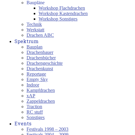
Baupläne
Workshop Flachdrachen
Workshop Kastendrachen
Workshop Sonstiges
Technik
Werkstatt
Drachen ABC
Spektrum
Bauplan
Drachenbauer
Drachenbücher
Drachengeschichte
Drachenkunst
Reportage
Empty Sky
Indoor
Kampfdrachen
xAP
Zappeldrachen
Traction
RC stuff
Sonstiges
Events
Festivals 1998 – 2003
Festivals 2004 – 2009