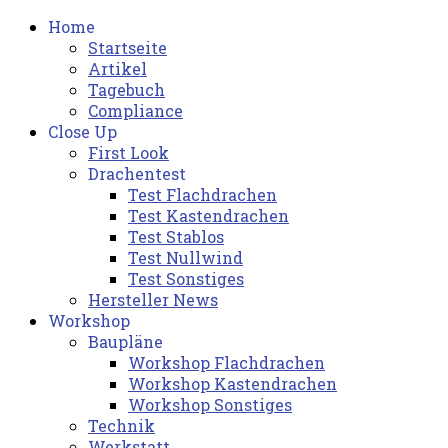
Home
Startseite
Artikel
Tagebuch
Compliance
Close Up
First Look
Drachentest
Test Flachdrachen
Test Kastendrachen
Test Stablos
Test Nullwind
Test Sonstiges
Hersteller News
Workshop
Baupläne
Workshop Flachdrachen
Workshop Kastendrachen
Workshop Sonstiges
Technik
Werkstatt