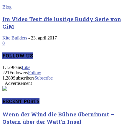
Blog
Im Video Test: die lustige Buddy Serie von
CiM
Kite Builders
-
23. april 2017
0
FOLLOW US
1,129
Fans
Like
221
Followers
Follow
1,280
Subscribers
Subscribe
- Advertisement -
RECENT POSTS
Wenn der Wind die Bühne übernimmt –
Ostern über der Watt’n Insel