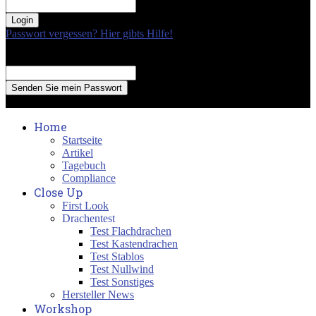
your password
Passwort vergessen? Hier gibts Hilfe!
Passwort Erneuerung
Recover your password
your email
A password will be e-mailed to you.
Home
Startseite
Artikel
Tagebuch
Compliance
Close Up
First Look
Drachentest
Test Flachdrachen
Test Kastendrachen
Test Stablos
Test Nullwind
Test Sonstiges
Hersteller News
Workshop