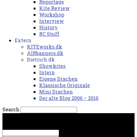
Reportage
Kite Review
Workshop
Interview
History
RC Stuff
Extern
KITEworks.dk
AIRbanners.dk
Dietrich.dk
Showkites
Intern
Eigene Drachen
Klassische Originale
Mini Drachen
Der alte Blog 2006 – 2016
Search
fredag, 7. august 2026.
Sign in
Welcome! Log into your account
your username