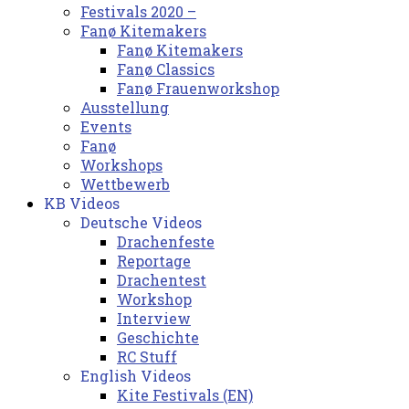
Festivals 2020 –
Fanø Kitemakers
Fanø Kitemakers
Fanø Classics
Fanø Frauenworkshop
Ausstellung
Events
Fanø
Workshops
Wettbewerb
KB Videos
Deutsche Videos
Drachenfeste
Reportage
Drachentest
Workshop
Interview
Geschichte
RC Stuff
English Videos
Kite Festivals (EN)