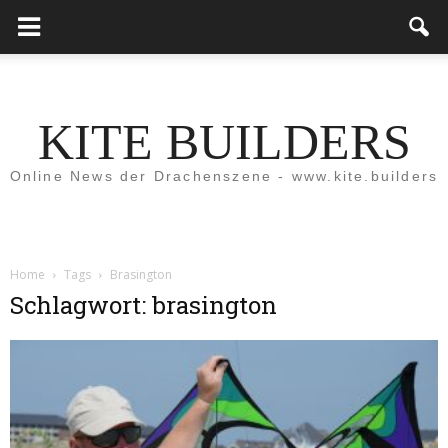
KITE BUILDERS
Online News der Drachenszene - www.kite.builders
Home
Tags
Brasington
Schlagwort: brasington