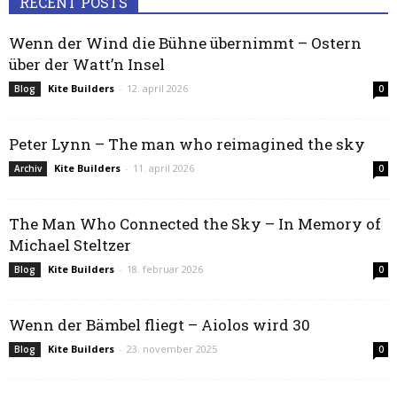
RECENT POSTS
Wenn der Wind die Bühne übernimmt – Ostern
über der Watt’n Insel
Kite Builders
-
12. april 2026
Blog
0
Peter Lynn – The man who reimagined the sky
Kite Builders
-
11. april 2026
Archiv
0
The Man Who Connected the Sky – In Memory of
Michael Steltzer
Kite Builders
-
18. februar 2026
Blog
0
Wenn der Bämbel fliegt – Aiolos wird 30
Kite Builders
-
23. november 2025
Blog
0