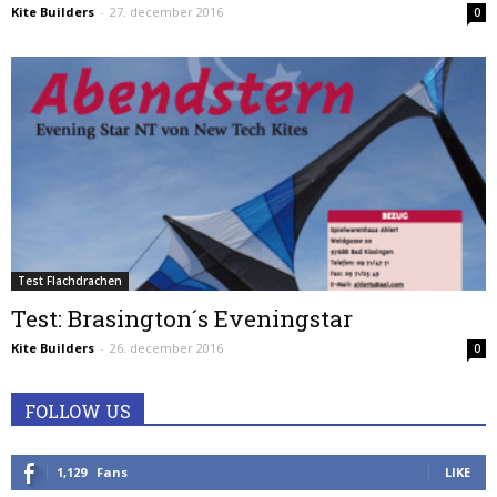
Kite Builders
-
27. december 2016
0
Test Flachdrachen
Test: Brasington´s Eveningstar
Kite Builders
-
26. december 2016
0
FOLLOW US
1,129
Fans
LIKE