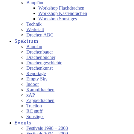
Baupläne
Workshop Flachdrachen
Workshop Kastendrachen
Workshop Sonstiges
Technik
Werkstatt
Drachen ABC
Spektrum
Bauplan
Drachenbauer
Drachenbücher
Drachengeschichte
Drachenkunst
Reportage
Empty Sky
Indoor
Kampfdrachen
xAP
Zappeldrachen
Traction
RC stuff
Sonstiges
Events
Festivals 1998 – 2003
Festivals 2004 – 2009