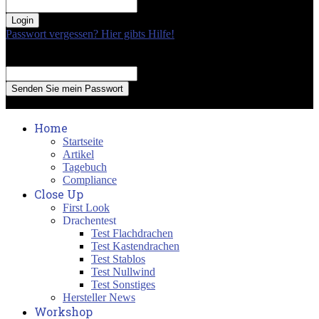
your password
Passwort vergessen? Hier gibts Hilfe!
Passwort Erneuerung
Recover your password
your email
A password will be e-mailed to you.
Home
Startseite
Artikel
Tagebuch
Compliance
Close Up
First Look
Drachentest
Test Flachdrachen
Test Kastendrachen
Test Stablos
Test Nullwind
Test Sonstiges
Hersteller News
Workshop