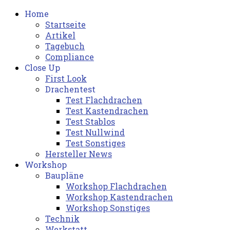
Home
Startseite
Artikel
Tagebuch
Compliance
Close Up
First Look
Drachentest
Test Flachdrachen
Test Kastendrachen
Test Stablos
Test Nullwind
Test Sonstiges
Hersteller News
Workshop
Baupläne
Workshop Flachdrachen
Workshop Kastendrachen
Workshop Sonstiges
Technik
Werkstatt