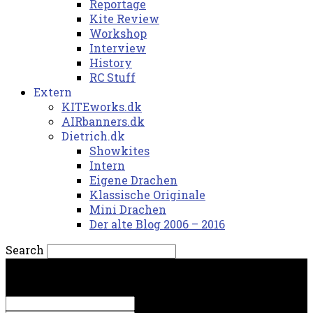
Reportage
Kite Review
Workshop
Interview
History
RC Stuff
Extern
KITEworks.dk
AIRbanners.dk
Dietrich.dk
Showkites
Intern
Eigene Drachen
Klassische Originale
Mini Drachen
Der alte Blog 2006 – 2016
Search
mandag, 10. august 2026.
Sign in
Welcome! Log into your account
your username