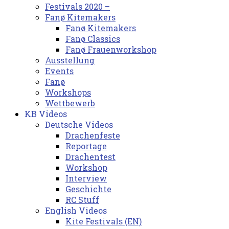
Festivals 2020 –
Fanø Kitemakers
Fanø Kitemakers
Fanø Classics
Fanø Frauenworkshop
Ausstellung
Events
Fanø
Workshops
Wettbewerb
KB Videos
Deutsche Videos
Drachenfeste
Reportage
Drachentest
Workshop
Interview
Geschichte
RC Stuff
English Videos
Kite Festivals (EN)