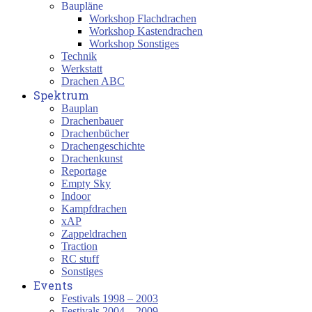
Baupläne
Workshop Flachdrachen
Workshop Kastendrachen
Workshop Sonstiges
Technik
Werkstatt
Drachen ABC
Spektrum
Bauplan
Drachenbauer
Drachenbücher
Drachengeschichte
Drachenkunst
Reportage
Empty Sky
Indoor
Kampfdrachen
xAP
Zappeldrachen
Traction
RC stuff
Sonstiges
Events
Festivals 1998 – 2003
Festivals 2004 – 2009