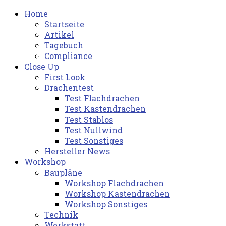
Home
Startseite
Artikel
Tagebuch
Compliance
Close Up
First Look
Drachentest
Test Flachdrachen
Test Kastendrachen
Test Stablos
Test Nullwind
Test Sonstiges
Hersteller News
Workshop
Baupläne
Workshop Flachdrachen
Workshop Kastendrachen
Workshop Sonstiges
Technik
Werkstatt