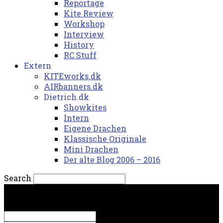
Reportage
Kite Review
Workshop
Interview
History
RC Stuff
Extern
KITEworks.dk
AIRbanners.dk
Dietrich.dk
Showkites
Intern
Eigene Drachen
Klassische Originale
Mini Drachen
Der alte Blog 2006 – 2016
Search
torsdag, 6. august 2026.
Sign in
Welcome! Log into your account
your username