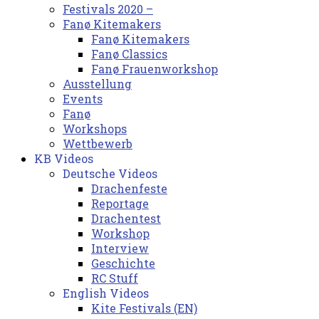
Festivals 2020 –
Fanø Kitemakers
Fanø Kitemakers
Fanø Classics
Fanø Frauenworkshop
Ausstellung
Events
Fanø
Workshops
Wettbewerb
KB Videos
Deutsche Videos
Drachenfeste
Reportage
Drachentest
Workshop
Interview
Geschichte
RC Stuff
English Videos
Kite Festivals (EN)