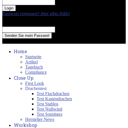
your password
Passwort vergessen? Hier gibts Hilfe!
Passwort Erneuerung
Recover your password
your email
A password will be e-mailed to you.
Home
Startseite
Artikel
Tagebuch
Compliance
Close Up
First Look
Drachentest
Test Flachdrachen
Test Kastendrachen
Test Stablos
Test Nullwind
Test Sonstiges
Hersteller News
Workshop