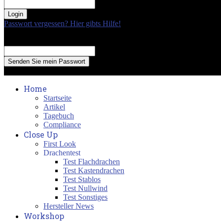
your password
Passwort vergessen? Hier gibts Hilfe!
Passwort Erneuerung
Recover your password
your email
A password will be e-mailed to you.
Home
Startseite
Artikel
Tagebuch
Compliance
Close Up
First Look
Drachentest
Test Flachdrachen
Test Kastendrachen
Test Stablos
Test Nullwind
Test Sonstiges
Hersteller News
Workshop