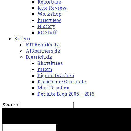
Reportage
Kite Review
Workshop
Interview
History
RC Stuff
Extern
KITEworks.dk
AIRbanners.dk
Dietrich.dk
Showkites
Intern
Eigene Drachen
Klassische Originale
Mini Drachen
Der alte Blog 2006 – 2016
Search
søndag, 9. august 2026.
Sign in
Welcome! Log into your account
your username