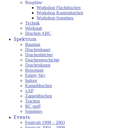
Baupläne
Workshop Flachdrachen
Workshop Kastendrachen
Workshop Sonstiges
Technik
Werkstatt
Drachen ABC
Spektrum
Bauplan
Drachenbauer
Drachenbücher
Drachengeschichte
Drachenkunst
Reportage
Empty Sky
Indoor
Kampfdrachen
xAP
Zappeldrachen
Traction
RC stuff
Sonstiges
Events
Festivals 1998 – 2003
Festivals 2004 – 2009