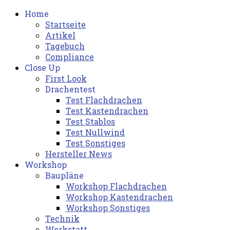
Home
Startseite
Artikel
Tagebuch
Compliance
Close Up
First Look
Drachentest
Test Flachdrachen
Test Kastendrachen
Test Stablos
Test Nullwind
Test Sonstiges
Hersteller News
Workshop
Baupläne
Workshop Flachdrachen
Workshop Kastendrachen
Workshop Sonstiges
Technik
Werkstatt