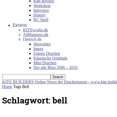
Kite Review
Workshop
Interview
History
RC Stuff
Extern
KITEworks.dk
AIRbanners.dk
Dietrich.dk
Showkites
Intern
Eigene Drachen
Klassische Originale
Mini Drachen
Der alte Blog 2006 – 2016
KITE BUILDERS
Online News der Drachenszene - www.kite.build
Home
Tags
Bell
Schlagwort: bell