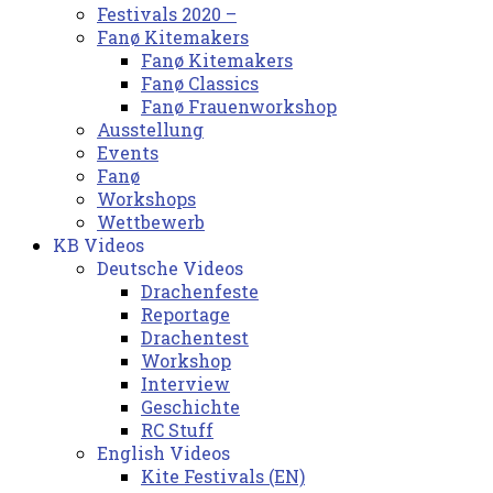
Festivals 2020 –
Fanø Kitemakers
Fanø Kitemakers
Fanø Classics
Fanø Frauenworkshop
Ausstellung
Events
Fanø
Workshops
Wettbewerb
KB Videos
Deutsche Videos
Drachenfeste
Reportage
Drachentest
Workshop
Interview
Geschichte
RC Stuff
English Videos
Kite Festivals (EN)