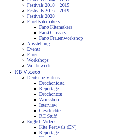
Festivals 2010 – 2015
Festivals 2016 – 2019
Festivals 2020 –
Fanø Kitemakers
Fanø Kitemakers
Fanø Classics
Fanø Frauenworkshop
Ausstellung
Events
Fanø
Workshops
Wettbewerb
KB Videos
Deutsche Videos
Drachenfeste
Reportage
Drachentest
Workshop
Interview
Geschichte
RC Stuff
English Videos
Kite Festivals (EN)
Reportage