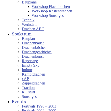
Baupläne
Workshop Flachdrachen
Workshop Kastendrachen
Workshop Sonstiges
Technik
Werkstatt
Drachen ABC
Spektrum
Bauplan
Drachenbauer
Drachenbücher
Drachengeschichte
Drachenkunst
Reportage
Empty Sky
Indoor
Kampfdrachen
xAP
Zappeldrachen
Traction
RC stuff
Sonstiges
Events
Festivals 1998 – 2003
Festivals 2004 – 2009