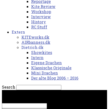
Reportage
Kite Review
Workshop
Interview
History
RC Stuff
Extern
KITEworks.dk
AIRbanners.dk
Dietrich.dk
Showkites
Intern
Eigene Drachen
Klassische Originale
Mini Drachen
Der alte Blog 2006 – 2016
Search
fredag, 7. august 2026.
Sign in
Welcome! Log into your account
your username