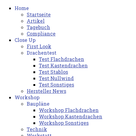
Home
Startseite
Artikel
Tagebuch
Compliance
Close Up
First Look
Drachentest
Test Flachdrachen
Test Kastendrachen
Test Stablos
Test Nullwind
Test Sonstiges
Hersteller News
Workshop
Baupläne
Workshop Flachdrachen
Workshop Kastendrachen
Workshop Sonstiges
Technik
Werkstatt