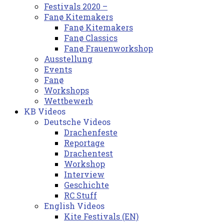
Festivals 2020 –
Fanø Kitemakers
Fanø Kitemakers
Fanø Classics
Fanø Frauenworkshop
Ausstellung
Events
Fanø
Workshops
Wettbewerb
KB Videos
Deutsche Videos
Drachenfeste
Reportage
Drachentest
Workshop
Interview
Geschichte
RC Stuff
English Videos
Kite Festivals (EN)