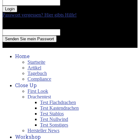
your password
Passwort vergessen? Hier gibts Hilfe!
Passwort Erneuerung
Recover your password
your email
A password will be e-mailed to you.
Home
Startseite
Artikel
Tagebuch
Compliance
Close Up
First Look
Drachentest
Test Flachdrachen
Test Kastendrachen
Test Stablos
Test Nullwind
Test Sonstiges
Hersteller News
Workshop