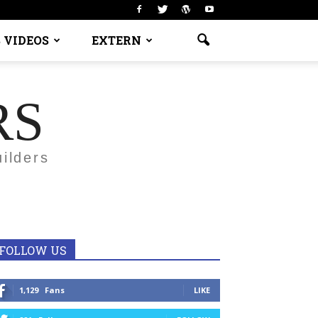
 VIDEOS
EXTERN
RS
ilders
FOLLOW US
1,129
Fans
LIKE