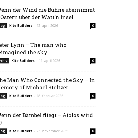
enn der Wind die Bühne übernimmt
 Ostern über der Watt’n Insel
Kite Builders
-
12. april 2026
log
0
eter Lynn – The man who
eimagined the sky
Kite Builders
-
11. april 2026
rchiv
0
he Man Who Connected the Sky – In
emory of Michael Steltzer
Kite Builders
-
18. februar 2026
log
0
enn der Bämbel fliegt – Aiolos wird
0
Kite Builders
-
23. november 2025
log
0