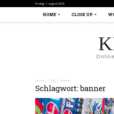
fredag, 7. august 2026.
HOME
CLOSE UP
W
K
Onlin
Home
Tags
Banner
Schlagwort: banner