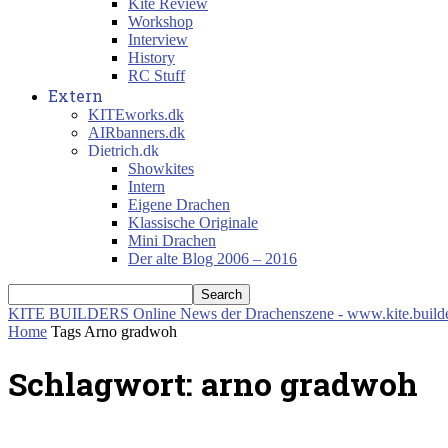
Kite Review
Workshop
Interview
History
RC Stuff
Extern
KITEworks.dk
AIRbanners.dk
Dietrich.dk
Showkites
Intern
Eigene Drachen
Klassische Originale
Mini Drachen
Der alte Blog 2006 – 2016
KITE BUILDERS
Online News der Drachenszene - www.kite.build
Home
Tags
Arno gradwoh
Schlagwort: arno gradwoh