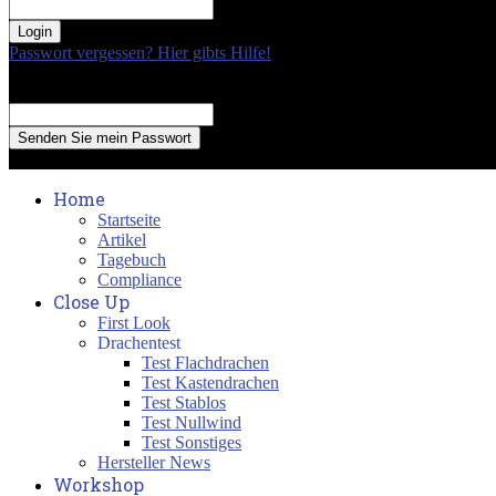
your password
Passwort vergessen? Hier gibts Hilfe!
Passwort Erneuerung
Recover your password
your email
A password will be e-mailed to you.
Home
Startseite
Artikel
Tagebuch
Compliance
Close Up
First Look
Drachentest
Test Flachdrachen
Test Kastendrachen
Test Stablos
Test Nullwind
Test Sonstiges
Hersteller News
Workshop