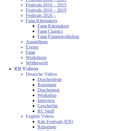
Festivals 2010 – 2015
Festivals 2016 – 2019
Festivals 2020 –
Fanø Kitemakers
Fanø Kitemakers
Fanø Classics
Fanø Frauenworkshop
Ausstellung
Events
Fanø
Workshops
Wettbewerb
KB Videos
Deutsche Videos
Drachenfeste
Reportage
Drachentest
Workshop
Interview
Geschichte
RC Stuff
English Videos
Kite Festivals (EN)
Reportage