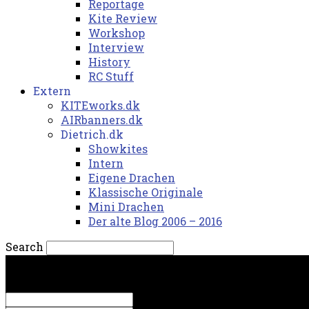
Reportage
Kite Review
Workshop
Interview
History
RC Stuff
Extern
KITEworks.dk
AIRbanners.dk
Dietrich.dk
Showkites
Intern
Eigene Drachen
Klassische Originale
Mini Drachen
Der alte Blog 2006 – 2016
Search
fredag, 7. august 2026.
Sign in
Welcome! Log into your account
your username