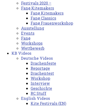
Festivals 2020 –
Fanø Kitemakers
Fanø Kitemakers
Fanø Classics
Fanø Frauenworkshop
Ausstellung
Events
Fanø
Workshops
Wettbewerb
KB Videos
Deutsche Videos
Drachenfeste
Reportage
Drachentest
Workshop
Interview
Geschichte
RC Stuff
English Videos
Kite Festivals (EN)