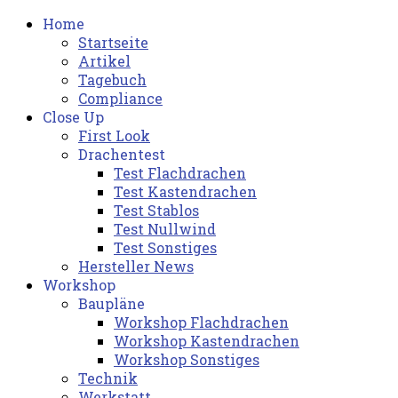
Home
Startseite
Artikel
Tagebuch
Compliance
Close Up
First Look
Drachentest
Test Flachdrachen
Test Kastendrachen
Test Stablos
Test Nullwind
Test Sonstiges
Hersteller News
Workshop
Baupläne
Workshop Flachdrachen
Workshop Kastendrachen
Workshop Sonstiges
Technik
Werkstatt