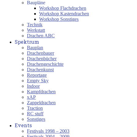
Baupläne
Workshop Flachdrachen
Workshop Kastendrachen
Workshop Sonstiges
Technik
Werkstatt
Drachen ABC
Spektrum
Bauplan
Drachenbauer
Drachenbücher
Drachengeschichte
Drachenkunst
Reportage
Empty Sky
Indoor
Kampfdrachen
xAP
Zappeldrachen
Traction
RC stuff
Sonstiges
Events
Festivals 1998 – 2003
Festivals 2004 – 2009