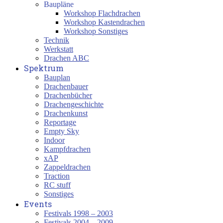
Baupläne
Workshop Flachdrachen
Workshop Kastendrachen
Workshop Sonstiges
Technik
Werkstatt
Drachen ABC
Spektrum
Bauplan
Drachenbauer
Drachenbücher
Drachengeschichte
Drachenkunst
Reportage
Empty Sky
Indoor
Kampfdrachen
xAP
Zappeldrachen
Traction
RC stuff
Sonstiges
Events
Festivals 1998 – 2003
Festivals 2004 – 2009