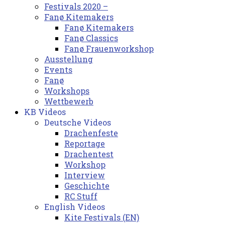
Festivals 2020 –
Fanø Kitemakers
Fanø Kitemakers
Fanø Classics
Fanø Frauenworkshop
Ausstellung
Events
Fanø
Workshops
Wettbewerb
KB Videos
Deutsche Videos
Drachenfeste
Reportage
Drachentest
Workshop
Interview
Geschichte
RC Stuff
English Videos
Kite Festivals (EN)