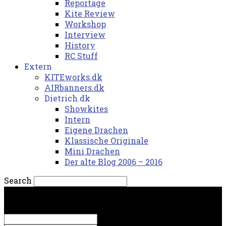
Reportage
Kite Review
Workshop
Interview
History
RC Stuff
Extern
KITEworks.dk
AIRbanners.dk
Dietrich.dk
Showkites
Intern
Eigene Drachen
Klassische Originale
Mini Drachen
Der alte Blog 2006 – 2016
Search
fredag, 7. august 2026.
Sign in
Welcome! Log into your account
your username