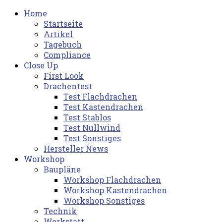
Home
Startseite
Artikel
Tagebuch
Compliance
Close Up
First Look
Drachentest
Test Flachdrachen
Test Kastendrachen
Test Stablos
Test Nullwind
Test Sonstiges
Hersteller News
Workshop
Baupläne
Workshop Flachdrachen
Workshop Kastendrachen
Workshop Sonstiges
Technik
Werkstatt