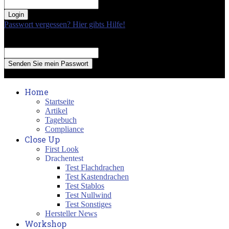
your password
Passwort vergessen? Hier gibts Hilfe!
Passwort Erneuerung
Recover your password
your email
A password will be e-mailed to you.
Home
Startseite
Artikel
Tagebuch
Compliance
Close Up
First Look
Drachentest
Test Flachdrachen
Test Kastendrachen
Test Stablos
Test Nullwind
Test Sonstiges
Hersteller News
Workshop