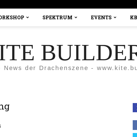
ORKSHOP
SPEKTRUM
EVENTS
KB
ITE BUILDE
e News der Drachenszene - www.kite.bu
ng
s