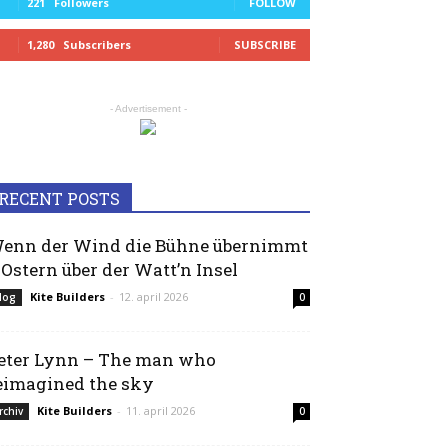
221
Followers
FOLLOW
1,280
Subscribers
SUBSCRIBE
- Advertisement -
RECENT POSTS
enn der Wind die Bühne übernimmt
 Ostern über der Watt’n Insel
Kite Builders
-
12. april 2026
log
0
eter Lynn – The man who
eimagined the sky
Kite Builders
-
11. april 2026
rchiv
0