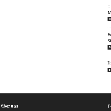
T
M
B
W
3
B
D
B
 über uns
F