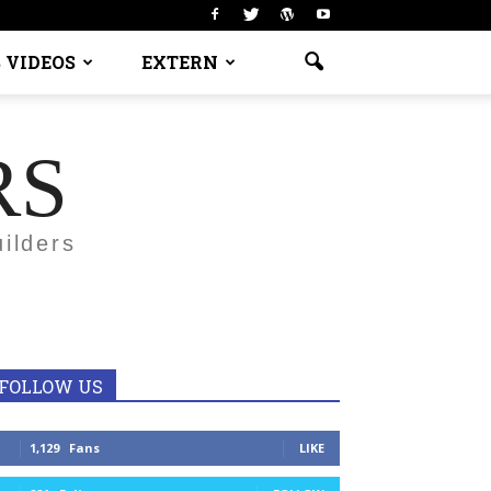
 VIDEOS
EXTERN
RS
ilders
FOLLOW US
1,129
Fans
LIKE