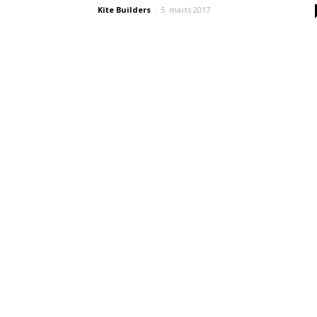
Kite Builders
-
5. marts 2017