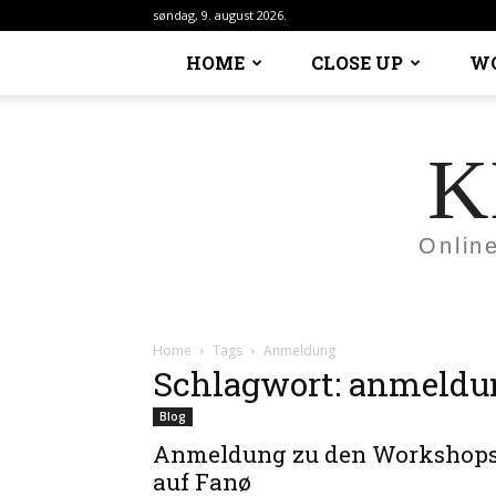
søndag, 9. august 2026.
HOME
CLOSE UP
W
K
Onlin
Home
Tags
Anmeldung
Schlagwort: anmeldu
Blog
Anmeldung zu den Workshop
auf Fanø