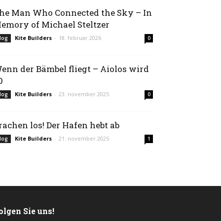
he Man Who Connected the Sky – In
emory of Michael Steltzer
Kite Builders
-
18. februar 2026
log
0
enn der Bämbel fliegt – Aiolos wird
0
Kite Builders
-
23. november 2025
log
0
rachen los! Der Hafen hebt ab
Kite Builders
-
21. november 2025
log
1
olgen Sie uns!