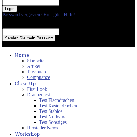
your password
Passwort vergessen? Hier gibts Hilfe!
Passwort Erneuerung
Recover your password
your email
A password will be e-mailed to you.
Home
Startseite
Artikel
Tagebuch
Compliance
Close Up
First Look
Drachentest
Test Flachdrachen
Test Kastendrachen
Test Stablos
Test Nullwind
Test Sonstiges
Hersteller News
Workshop