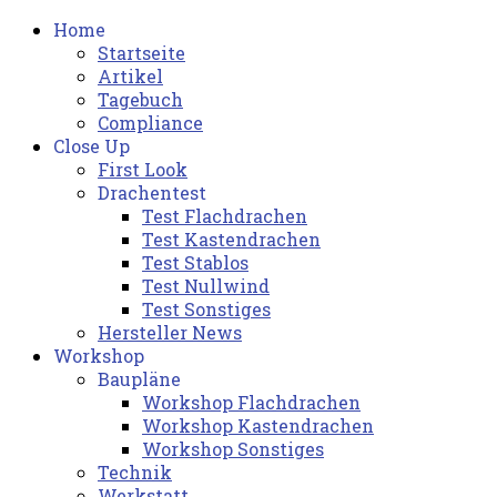
Home
Startseite
Artikel
Tagebuch
Compliance
Close Up
First Look
Drachentest
Test Flachdrachen
Test Kastendrachen
Test Stablos
Test Nullwind
Test Sonstiges
Hersteller News
Workshop
Baupläne
Workshop Flachdrachen
Workshop Kastendrachen
Workshop Sonstiges
Technik
Werkstatt