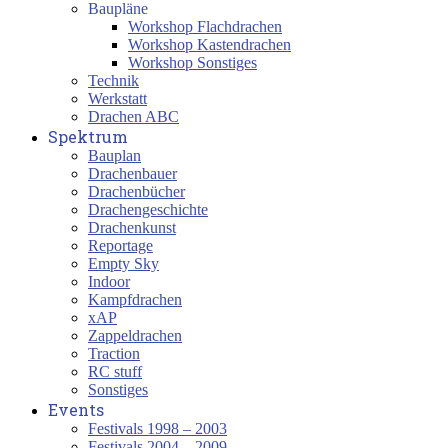
Baupläne
Workshop Flachdrachen
Workshop Kastendrachen
Workshop Sonstiges
Technik
Werkstatt
Drachen ABC
Spektrum
Bauplan
Drachenbauer
Drachenbücher
Drachengeschichte
Drachenkunst
Reportage
Empty Sky
Indoor
Kampfdrachen
xAP
Zappeldrachen
Traction
RC stuff
Sonstiges
Events
Festivals 1998 – 2003
Festivals 2004 – 2009