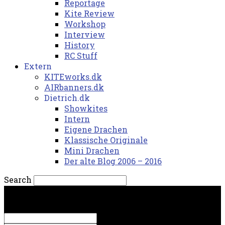
Reportage
Kite Review
Workshop
Interview
History
RC Stuff
Extern
KITEworks.dk
AIRbanners.dk
Dietrich.dk
Showkites
Intern
Eigene Drachen
Klassische Originale
Mini Drachen
Der alte Blog 2006 – 2016
Search
torsdag, 6. august 2026.
Sign in
Welcome! Log into your account
your username