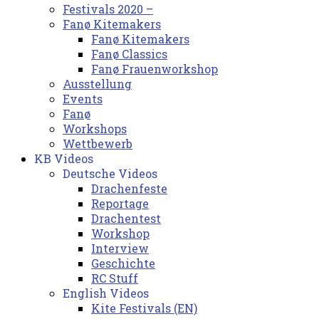
Festivals 2020 –
Fanø Kitemakers
Fanø Kitemakers
Fanø Classics
Fanø Frauenworkshop
Ausstellung
Events
Fanø
Workshops
Wettbewerb
KB Videos
Deutsche Videos
Drachenfeste
Reportage
Drachentest
Workshop
Interview
Geschichte
RC Stuff
English Videos
Kite Festivals (EN)